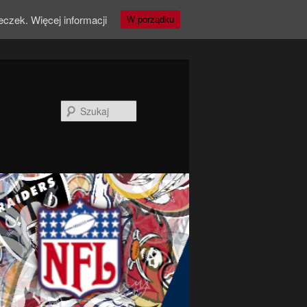
teczek.
Więcej informacji
W porządku
Szukaj