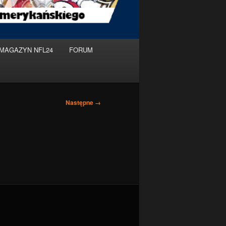
MAGAZYN NFL24
FORUM
Nawigacja
Następne →
po
obrazkach