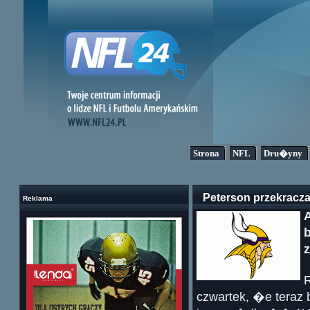
Strona
NFL
Dru�yny
Peterson przekrac
Reklama
A
z
R
czwartek, �e teraz 