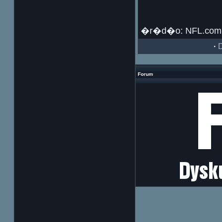
�r�d�o: NFL.com
·
Forum