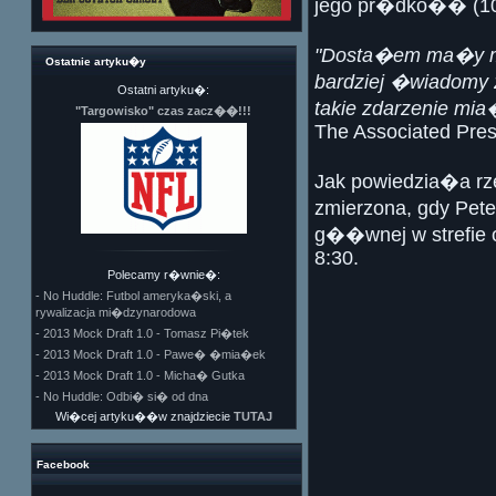
jego pr�dko�� (105
"Dosta�em ma�y m
Ostatnie artyku�y
bardziej �wiadomy
Ostatni artyku�:
takie zdarzenie mia
"Targowisko" czas zacz��!!!
The Associated Pres
Jak powiedzia�a rz
zmierzona, gdy Pe
g��wnej w strefie 
8:30.
Polecamy r�wnie�:
- No Huddle: Futbol ameryka�ski, a
rywalizacja mi�dzynarodowa
- 2013 Mock Draft 1.0 - Tomasz Pi�tek
- 2013 Mock Draft 1.0 - Pawe� �mia�ek
- 2013 Mock Draft 1.0 - Micha� Gutka
- No Huddle: Odbi� si� od dna
Wi�cej artyku��w znajdziecie
TUTAJ
Facebook