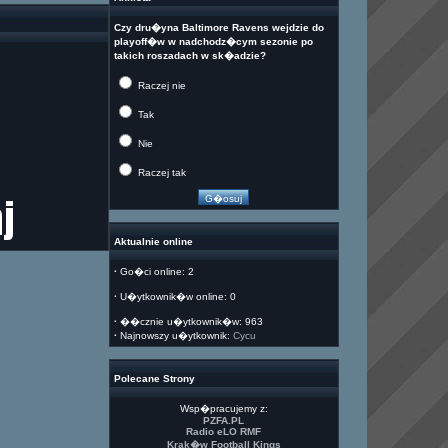
Czy dru�yna Baltimore Ravens wejdzie do
playoff�w w nadchodz�cym sezonie po
takich roszadach w sk�adzie?
Raczej nie
Tak
Nie
Raczej tak
Aktualnie online
·
Go�ci online: 2
·
U�ytkownik�w online: 0
·
��cznie u�ytkownik�w: 963
·
Najnowszy u�ytkownik:
Cycu
Polecane Strony
Wsp�pracujemy z:
PZFA.PL
Radio eLO RMF
Krak�w Football Kings