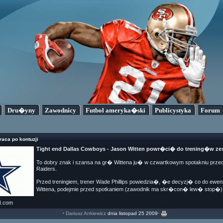
Dru�yny
Zawodnicy
Futbol ameryka�ski
Publicystyka
Forum
aca po kontuzji
Tight end Dallas Cowboys - Jason Witten powr�ci� do trening�w 
To dobry znak i szansa na gr� Wittena ju� w czwartkowym spotakniu prze
Raiders.
Przed treningiem, trener Wade Phillips powiedzia�, �e decyzj� co do ewe
Wittena, podejmie przed spotkaniem (zawodnik ma skr�con� lew� stop�)
.com
·
Dariusz Ankiewicz
dnia listopad 25 2009·