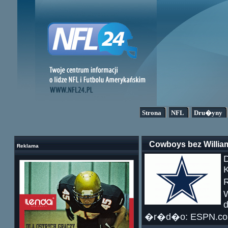
Strona
NFL
Dru�yny
Cowboys bez William
Reklama
D
K
R
d
�r�d�o: ESPN.c