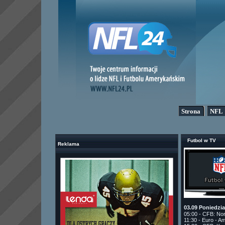
Strona
NFL
Futbol w TV
Reklama
03.09 Poniedzi
05:00 - CFB: No
11:30 - Euro - A