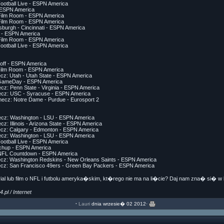
Football Live - ESPN America
 ESPN America
Film Room - ESPN America
Film Room - ESPN America
tsburgh - Cincinnati - ESPN America
e - ESPN America
Film Room - ESPN America
Football Live - ESPN America
off - ESPN America
ilm Room - ESPN America
cz: Utah - Utah State - ESPN America
 GameDay - ESPN America
cz: Penn State - Virginia - ESPN America
ecz: USC - Syracuse - ESPN America
mecz: Notre Dame - Purdue - Eurosport 2
ecz: Washington - LSU - ESPN America
z: Illinois - Arizona State - ESPN America
ecz: Calgary - Edmonton - ESPN America
ecz: Washington - LSU - ESPN America
Football Live - ESPN America
chup - ESPN America
 NFL Countdown - ESPN America
ecz: Washington Redskins - New Orleans Saints - ESPN America
ecz: San Francisco 49ers - Green Bay Packers - ESPN America
ial lub film o NFL i futbolu ameryka�skim, kt�rego nie ma na li�cie? Daj nam zna� si� w
l / Internet
·
Lauri
dnia wrzesie� 02 2012·