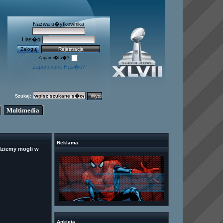
Nazwa u�ytkownika
Has�o
Zapami�ta�?
Zapomniane Has�o?
Szukaj:
Multimedia
Reklama
dziemy mogli w
Ankieta