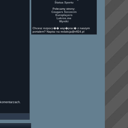
Statua Sportu
Polecamy strony:
Cougars Szczecin
Europlayers
Lakros.me
Wyniki
Chcesz rozpocz�� wsp�prac� z naszym
portalem? Napisz na redakcja@nfl24.pl
 komentarzach.