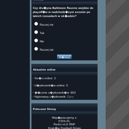
Czy dru�yna Baltimore Ravens wejdzie do
playoff�w w nadchodz�cym sezonie po
takich roszadach w sk�adzie?
Raczej nie
Tak
Nie
Raczej tak
Aktualnie online
·
Go�ci online: 2
·
U�ytkownik�w online: 0
·
��cznie u�ytkownik�w: 963
·
Najnowszy u�ytkownik:
Cycu
Polecane Strony
Wsp�pracujemy z:
PZFA.PL
Radio eLO RMF
Krak�w Football Kings