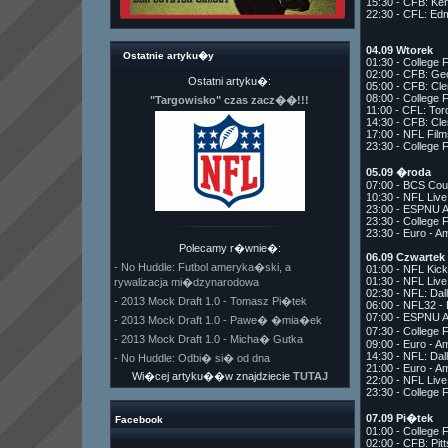
15:30 - CFB: Ken
22:30 - CFL: Ed
04.09 Wtorek
Ostatnie artyku�y
01:30 - College 
02:00 - CFB: Geo
Ostatni artyku�:
05:00 - CFB: Cl
08:00 - College 
"Targowisko" czas zacz��!!!
11:00 - CFL: Tor
14:30 - CFB: Cl
17:00 - NFL Fil
23:30 - College 
05.09 �roda
07:00 - BCS Cou
10:30 - NFL Liv
23:00 - ESPNU A
23:30 - College 
23:30 - Euro - A
Polecamy r�wnie�:
06.09 Czwartek
- No Huddle: Futbol ameryka�ski, a
01:00 - NFL Kick
01:30 - NFL Liv
rywalizacja mi�dzynarodowa
02:30 - NFL: Da
- 2013 Mock Draft 1.0 - Tomasz Pi�tek
06:00 - NFL32 -
07:00 - ESPNU A
- 2013 Mock Draft 1.0 - Pawe� �mia�ek
07:30 - College 
- 2013 Mock Draft 1.0 - Micha� Gutka
09:00 - Euro - A
14:30 - NFL: Da
- No Huddle: Odbi� si� od dna
21:00 - Euro - A
Wi�cej artyku��w znajdziecie
TUTAJ
22:00 - NFL Liv
23:30 - College 
07.09 Pi�tek
Facebook
01:00 - College 
02:00 - CFB: Pit