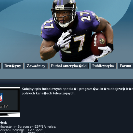
Dru�yny
Zawodnicy
Futbol ameryka�ski
Publicystyka
Forum
Kolejny spis futbolowych spotka� i program�w, kt�re obejrze� b�
polskich kana�ach telewizyjnych.
a�ek
rthwestern - Syracuse - ESPN America
merican Challenge - TVP Sport