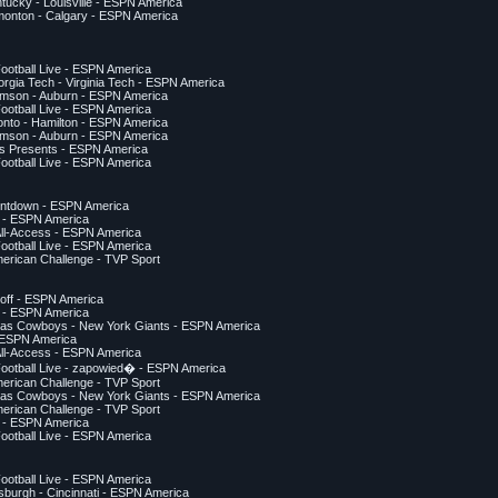
tucky - Louisville - ESPN America
monton - Calgary - ESPN America
Football Live - ESPN America
rgia Tech - Virginia Tech - ESPN America
emson - Auburn - ESPN America
Football Live - ESPN America
onto - Hamilton - ESPN America
emson - Auburn - ESPN America
ms Presents - ESPN America
Football Live - ESPN America
ntdown - ESPN America
e - ESPN America
ll-Access - ESPN America
Football Live - ESPN America
merican Challenge - TVP Sport
off - ESPN America
e - ESPN America
llas Cowboys - New York Giants - ESPN America
 ESPN America
ll-Access - ESPN America
Football Live - zapowied� - ESPN America
merican Challenge - TVP Sport
llas Cowboys - New York Giants - ESPN America
merican Challenge - TVP Sport
e - ESPN America
Football Live - ESPN America
Football Live - ESPN America
tsburgh - Cincinnati - ESPN America