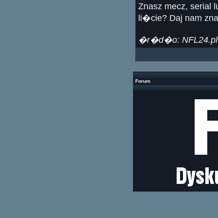
Znasz mecz, serial 
li�cie? Daj nam zn
�r�d�o: NFL24.pl /
Forum