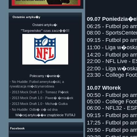
Ostatnie artyku�y
09.07 Poniedzia�e
Ostatni artyku�:
06:25 - Futbol po a
"Targowisko" czas zacz��!!!
08:00 - SportsCente
09:15 - Futbol po a
11:00 - Liga w�oska
14:20 - Futbol po a
22:00 - NFL Live - 
22:00 - Liga w�oska
23:30 - College Foo
Polecamy r�wnie�:
- No Huddle: Futbol ameryka�ski, a
rywalizacja mi�dzynarodowa
10.07 Wtorek
- 2013 Mock Draft 1.0 - Tomasz Pi�tek
00:50 - Futbol po a
- 2013 Mock Draft 1.0 - Pawe� �mia�ek
05:00 - College Foo
- 2013 Mock Draft 1.0 - Micha� Gutka
06:00 - NFL32 - ES
- No Huddle: Odbi� si� od dna
09:15 - Futbol po a
Wi�cej artyku��w znajdziecie
TUTAJ
17:25 - Futbol po a
Facebook
20:50 - Futbol po a