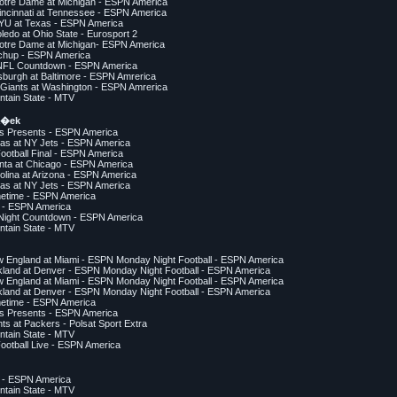
otre Dame at Michigan - ESPN America
incinnati at Tennessee - ESPN America
YU at Texas - ESPN America
ledo at Ohio State - Eurosport 2
otre Dame at Michigan- ESPN America
chup - ESPN America
 NFL Countdown - ESPN America
tsburgh at Baltimore - ESPN Amrerica
 Giants at Washington - ESPN Amrerica
ntain State - MTV
a�ek
ms Presents - ESPN America
las at NY Jets - ESPN America
Football Final - ESPN America
anta at Chicago - ESPN America
olina at Arizona - ESPN America
las at NY Jets - ESPN America
metime - ESPN America
e - ESPN America
Night Countdown - ESPN America
ntain State - MTV
w England at Miami - ESPN Monday Night Football - ESPN America
kland at Denver - ESPN Monday Night Football - ESPN America
w England at Miami - ESPN Monday Night Football - ESPN America
kland at Denver - ESPN Monday Night Football - ESPN America
metime - ESPN America
ms Presents - ESPN America
nts at Packers - Polsat Sport Extra
ntain State - MTV
Football Live - ESPN America
e - ESPN America
ntain State - MTV