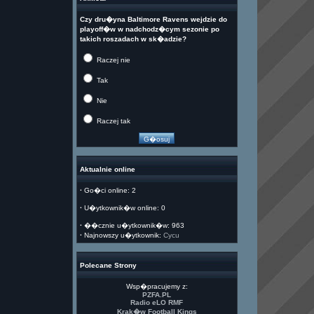
Czy dru�yna Baltimore Ravens wejdzie do
playoff�w w nadchodz�cym sezonie po
takich roszadach w sk�adzie?
Raczej nie
Tak
Nie
Raczej tak
Aktualnie online
·
Go�ci online: 2
·
U�ytkownik�w online: 0
·
��cznie u�ytkownik�w: 963
·
Najnowszy u�ytkownik:
Cycu
Polecane Strony
Wsp�pracujemy z:
PZFA.PL
Radio eLO RMF
Krak�w Football Kings