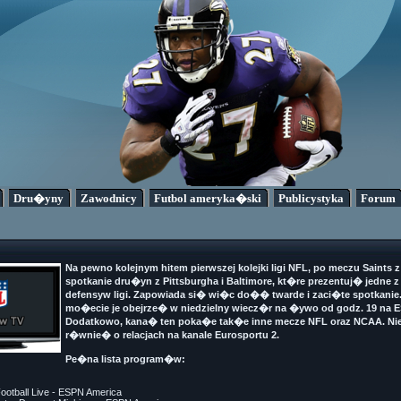
Dru�yny
Zawodnicy
Futbol ameryka�ski
Publicystyka
Forum
Na pewno kolejnym hitem pierwszej kolejki ligi NFL, po meczu Saints 
spotkanie dru�yn z Pittsburgha i Baltimore, kt�re prezentuj� jedne z
defensyw ligi. Zapowiada si� wi�c do�� twarde i zaci�te spotkanie
mo�ecie je obejrze� w niedzielny wiecz�r na �ywo od godz. 19 na 
Dodatkowo, kana� ten poka�e tak�e inne mecze NFL oraz NCAA. Nie
r�wnie� o relacjach na kanale Eurosportu 2.
Pe�na lista program�w:
Football Live - ESPN America