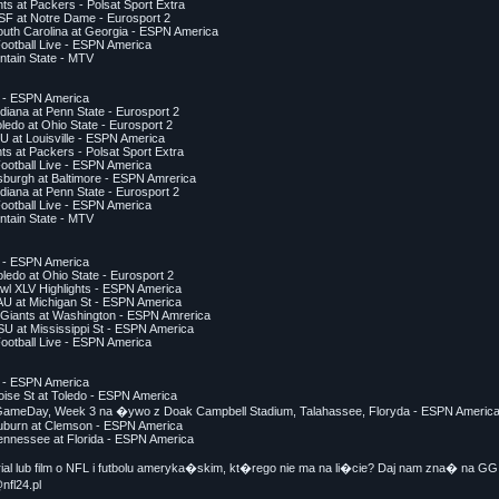
nts at Packers - Polsat Sport Extra
SF at Notre Dame - Eurosport 2
uth Carolina at Georgia - ESPN America
Football Live - ESPN America
ntain State - MTV
e - ESPN America
diana at Penn State - Eurosport 2
ledo at Ohio State - Eurosport 2
U at Louisville - ESPN America
ts at Packers - Polsat Sport Extra
Football Live - ESPN America
tsburgh at Baltimore - ESPN Amrerica
diana at Penn State - Eurosport 2
Football Live - ESPN America
ntain State - MTV
e - ESPN America
ledo at Ohio State - Eurosport 2
wl XLV Highlights - ESPN America
AU at Michigan St - ESPN America
 Giants at Washington - ESPN Amrerica
U at Mississippi St - ESPN America
Football Live - ESPN America
e - ESPN America
ise St at Toledo - ESPN America
 GameDay, Week 3 na �ywo z Doak Campbell Stadium, Talahassee, Floryda - ESPN Americ
uburn at Clemson - ESPN America
ennessee at Florida - ESPN America
ial lub film o NFL i futbolu ameryka�skim, kt�rego nie ma na li�cie? Daj nam zna� na G
fl24.pl