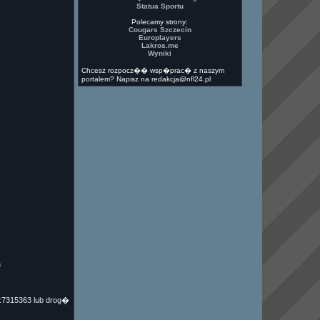
Statua Sportu
Polecamy strony:
Cougars Szczecin
Europlayers
Lakros.me
Wyniki
Chcesz rozpocz�� wsp�prac� z naszym
portalem? Napisz na redakcja@nfl24.pl
a
G:7315363 lub drog�