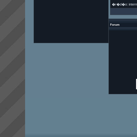
�r�d�o: intern
Forum