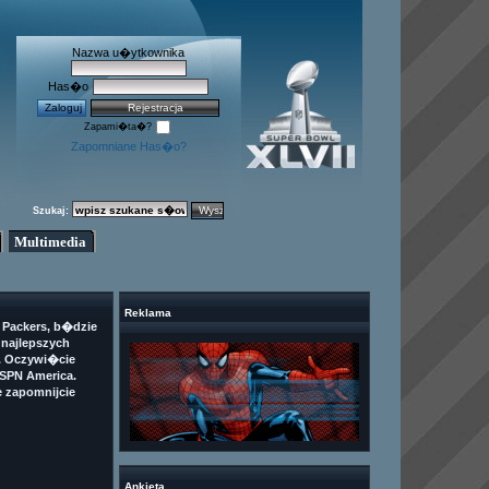
Nazwa u�ytkownika
Has�o
Zapami�ta�?
Zapomniane Has�o?
Szukaj:
Multimedia
Reklama
z Packers, b�dzie
 najlepszych
. Oczywi�cie
ESPN America.
 zapomnijcie
Ankieta