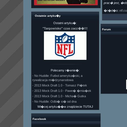
prac� jest, �eb
�r�d�o:
nfl.c
Ostatnie artyku�y
Ostatni artyku�:
"Targowisko" czas zacz��!!!
Forum
Polecamy r�wnie�:
- No Huddle: Futbol ameryka�ski, a
rywalizacja mi�dzynarodowa
- 2013 Mock Draft 1.0 - Tomasz Pi�tek
- 2013 Mock Draft 1.0 - Pawe� �mia�ek
- 2013 Mock Draft 1.0 - Micha� Gutka
- No Huddle: Odbi� si� od dna
Wi�cej artyku��w znajdziecie
TUTAJ
Facebook