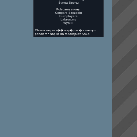
Statua Sportu
Polecamy strony:
Cougars Szczecin
Europlayers
Lakros.me
Wyniki
Chcesz rozpocz�� wsp�prac� z naszym
portalem? Napisz na redakcja@nfl24.pl