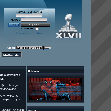
Nazwa u�ytkownika
Has�o
Zapami�ta�?
Zapomniane Has�o?
Szukaj:
Multimedia
Reklama
ede wszystkim o
ej.
 co� osobistego"
-
en pojedynek."
o i wy��cznie
w zwi�zku z tym,
Belichick, ale moj�
Ankieta