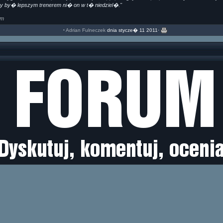
y by� lepszym trenerem ni� on w t� niedziel�."
om
·
Adrian Fulneczek
dnia stycze� 11 2011·