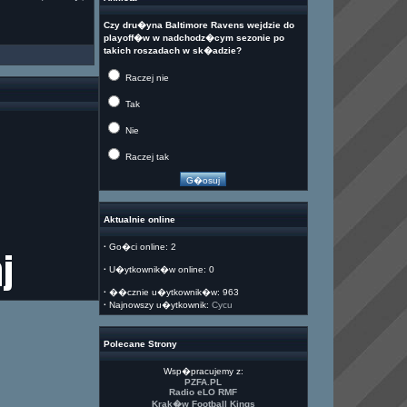
Czy dru�yna Baltimore Ravens wejdzie do
playoff�w w nadchodz�cym sezonie po
takich roszadach w sk�adzie?
Raczej nie
Tak
Nie
Raczej tak
Aktualnie online
·
Go�ci online: 2
·
U�ytkownik�w online: 0
·
��cznie u�ytkownik�w: 963
·
Najnowszy u�ytkownik:
Cycu
Polecane Strony
Wsp�pracujemy z:
PZFA.PL
Radio eLO RMF
Krak�w Football Kings