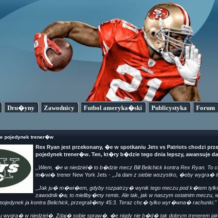
Dru�yny
Zawodnicy
Futbol ameryka�ski
Publicystyka
Forum
e pojedynek trener�w
Rex Ryan jest przekonany, �e w spotkaniu Jets vs Patriots chodzi prz
pojedynek trener�w. Ten, kt�ry b�dzie tego dnia lepszy, awansuje dal
,,Wiem, �e w niedziel� to b�dzie mecz Bill Belichick kontra Rex Ryan. To
m�wi� trener New York Jets -
,,Ja dam z siebie wszystko, �eby wygra� t
,,Jak ju� m�wi�em, gdyby rozpatrzy� wynik tego meczu pod k�tem tylk
zawodnik�w, to mieliby�my remis. Ale tak, jak w naszym ostatnim meczu, 
ojedynek ja kontra Belichick, przegrali�my 45:3. Teraz chc� tylko wyr�wna� rachunki."
u wygra� w niedziel�. Zdaj� sobie spraw�, �e nigdy nie b�d� tak dobrym trenerem jak 