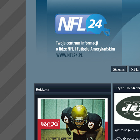
Strona
NFL
Ryan: To b�dzi
Reklama
�e to te� by� p
,,Chc� po prost