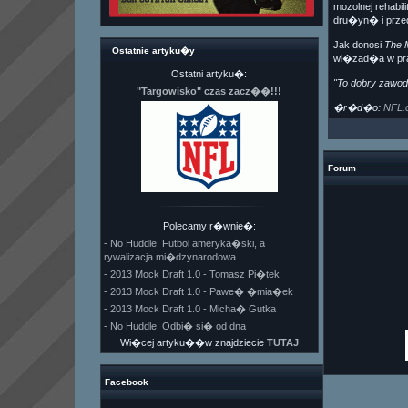
mozolnej rehabi
dru�yn� i prz
Jak donosi
The M
Ostatnie artyku�y
wi�zad�a w pra
Ostatni artyku�:
"To dobry zawod
"Targowisko" czas zacz��!!!
�r�d�o:
NFL.
Forum
Polecamy r�wnie�:
- No Huddle: Futbol ameryka�ski, a
rywalizacja mi�dzynarodowa
- 2013 Mock Draft 1.0 - Tomasz Pi�tek
- 2013 Mock Draft 1.0 - Pawe� �mia�ek
- 2013 Mock Draft 1.0 - Micha� Gutka
- No Huddle: Odbi� si� od dna
Wi�cej artyku��w znajdziecie
TUTAJ
Facebook