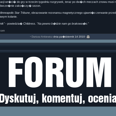
litacji wr�ci� do gry w trzecim tygodniu rozgrywek, teraz po dw�ch meczach znowu musi 
edwcze�nie zako�czy� sezon.
inneapolis Star Tribune
, obrazowanie rezonansu magnetycznego ujawni�o zerwanie prze
wym kolanie.
nik"
- powiedzia� Childress.
"Na pewno b�dzie nam go brakowa�o."
com
·
Dariusz Ankiewicz
dnia pa�dziernik 14 2010·