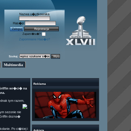
Nazwa u�ytkownika
Has�o
Zapami�ta�?
Zapomniane Has�o?
Szukaj:
Multimedia
Reklama
riffin wr�ci� na
na.
ednak tym razem,
ym sezonie nie
Griffin dozna�
anie. Po ci�kiej i
Ankieta