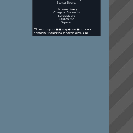
Statua Sportu
Polecamy strony:
Cougars Szczecin
Europlayers
Lakros.me
Wyniki
Chcesz rozpocz�� wsp�prac� z naszym
portalem? Napisz na redakcja@nfl24.pl