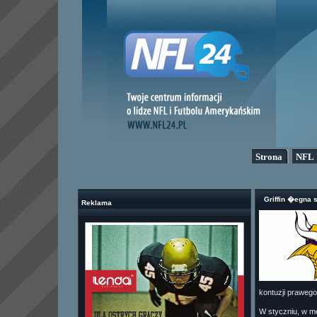
Strona
NFL
Griffin �egna 
Reklama
kontuzji praweg
W styczniu, w m