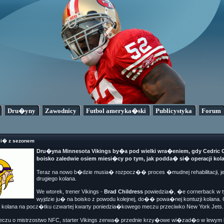
Dru�yny
Zawodnicy
Futbol ameryka�ski
Publicystyka
Forum
si� z sezonem
Dru�yna Minnesota Vikings by�a pod wielki wra�eniem, gdy Cedric G
boisko zaledwie osiem miesi�cy po tym, jak podda� si� operacji kola
Teraz na nowo b�dzie musia� rozpocz�� proces �mudnej rehabilitacji, j
drugiego kolana.
We wtorek, trener Vikings -
Brad Childress
powiedzia�, �e cornerback w t
wyjdzie ju� na boisko z powodu kolejnej, do�� powa�nej kontuzji kolana. 
o kolana na pocz�tku czwartej kwarty poniedzia�kowego meczu przeciwko New York Jets.
eczu o mistrzostwo NFC, starter Vikings zerwa� przednie krzy�owe wi�zad�o w lewym kol