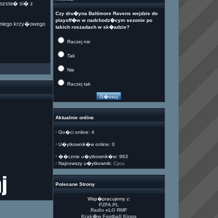
rozsta� si� z
Czy dru�yna Baltimore Ravens wejdzie do
playoff�w w nadchodz�cym sezonie po
dniego krzy�owego
takich roszadach w sk�adzie?
Raczej nie
Tak
Nie
Raczej tak
Aktualnie online
·
Go�ci online: 4
·
U�ytkownik�w online: 0
·
��cznie u�ytkownik�w: 963
·
Najnowszy u�ytkownik:
Cycu
Polecane Strony
Wsp�pracujemy z:
PZFA.PL
Radio eLO RMF
Krak�w Football Kings