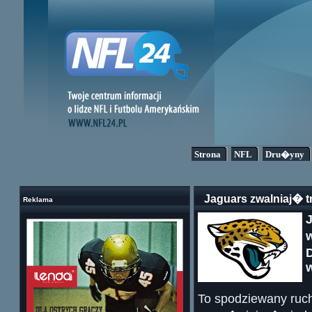
Strona
NFL
Dru�yny
Jaguars zwalniaj� t
Reklama
J
To spodziewany ruch 