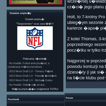
wcze�niej u�wiado
cz�ci� jego planu 
Ostatnie artyku�y
Holt, to 7-krotny Pr
Ostatni artyku�:
ubieg�ym sezonie 
"Targowisko" czas zacz��!!!
karierze �apa� pi�
Z kolei Thomas, 3-k
poprzedniego sezon
pocz�tku w tylko tr
Polecamy r�wnie�:
Najgorzej w poprze
- No Huddle: Futbol ameryka�ski, a
powodu kontuzji na 
rywalizacja mi�dzynarodowa
- 2013 Mock Draft 1.0 - Tomasz Pi�tek
dziesi�ty (i jak si�
- 2013 Mock Draft 1.0 - Pawe� �mia�ek
na li�cie klubu pod
- 2013 Mock Draft 1.0 - Micha� Gutka
- No Huddle: Odbi� si� od dna
Wi�cej artyku��w znajdziecie
TUTAJ
Forum
Facebook