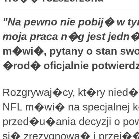
"Na pewno nie pobij� w ty
moja praca n�g jest jedn�
m�wi�, pytany o stan swoj
�rod� oficjalnie potwierd
Rozgrywaj�cy, kt�ry nied�
NFL m�wi� na specjalnej ko
przed�u�ania decyzji o pow
si� zrezygnowa� i przej��