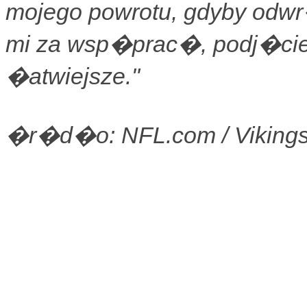
mojego powrotu, gdyby odwr
mi za wsp�prac�, podj�cie
�atwiejsze."
�r�d�o: NFL.com / Viking