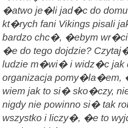
�atwo je�li jad�c do domu 
kt�rych fani Vikings pisali j
bardzo chc�, �ebym wr�ci
�e do tego dojdzie? Czytaj�
ludzie m�wi� i widz�c jak d
organizacja pomy�la�em, �
wiem jak to si� sko�czy, n
nigdy nie powinno si� tak 
wszystko i liczy�, �e to wy