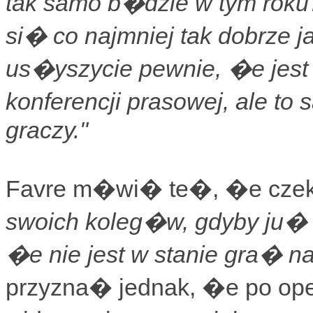
tak samo b�dzie w tym roku
si� co najmniej tak dobrze j
us�yszycie pewnie, �e jest 
konferencji prasowej, ale
graczy."
Favre m�wi� te�, �e czek
swoich koleg�w, gdyby ju�
�e nie jest w stanie gra� n
przyzna� jednak, �e po oper