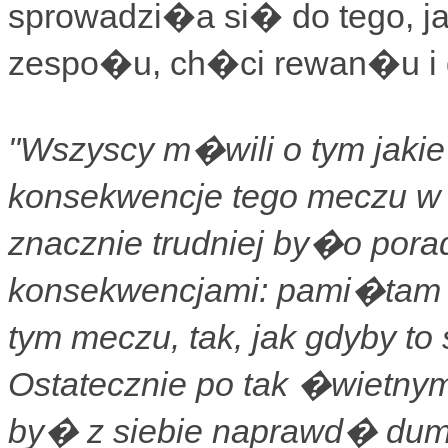
sprowadzi�a si� do tego, jak
zespo�u, ch�ci rewan�u i d
"Wszyscy m�wili o tym jakie
konsekwencje tego meczu w
znacznie trudniej by�o pora
konsekwencjami: pami�tam 
tym meczu, tak, jak gdyby to
Ostatecznie po tak �wietny
by� z siebie naprawd� dumn