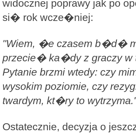
widocznej poprawy jak po o
si� rok wcze�niej:
"Wiem, �e czasem b�d� m
przecie� ka�dy z graczy w t
Pytanie brzmi wtedy: czy mi
wysokim poziomie, czy rezyg
twardym, kt�ry to wytrzyma.
Ostatecznie, decyzja o jesz