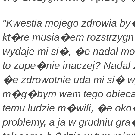
"Kwestia mojego zdrowia by
kt�re musia�em rozstrzygn
wydaje mi si�, �e nadal mo
to zupe�nie inaczej? Nada
�e zdrowotnie uda mi si� w
m�g�bym wam tego obieca�
temu ludzie m�wili, �e ok
problemy, a ja w grudniu gr