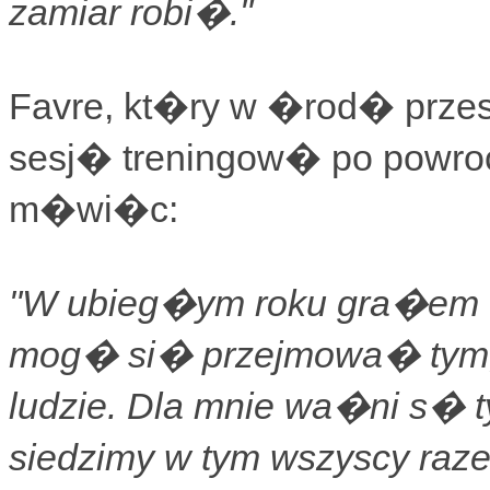
zamiar robi�."
Favre, kt�ry w �rod� prz
sesj� treningow� po powro
m�wi�c:
"W ubieg�ym roku gra�em �w
mog� si� przejmowa� tym, 
ludzie. Dla mnie wa�ni s� ty
siedzimy w tym wszyscy raze