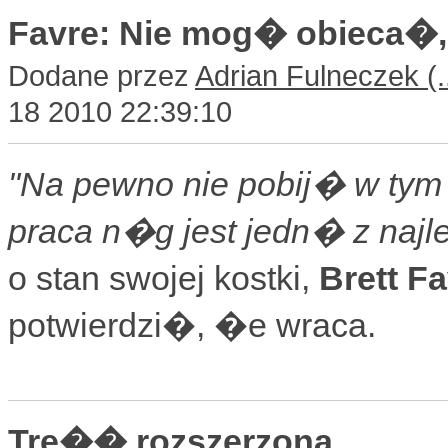
Favre: Nie mog� obieca�,
Dodane przez
Adrian Fulneczek
18 2010 22:39:10
"Na pewno nie pobij� w tym
praca n�g jest jedn� z naj
o stan swojej kostki,
Brett F
potwierdzi�, �e wraca.
Tre�� rozszerzona