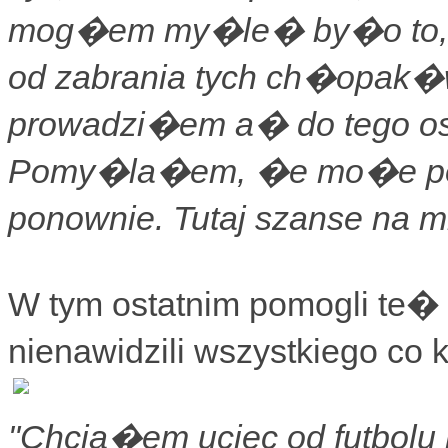
mog�em my�le� by�o to, �e
od zabrania tych ch�opak�
prowadzi�em a� do tego os
Pomy�la�em, �e mo�e p
ponownie. Tutaj szanse na 
W tym ostatnim pomogli te� f
nienawidzili wszystkiego co
"Chcia�em uciec od futbolu 